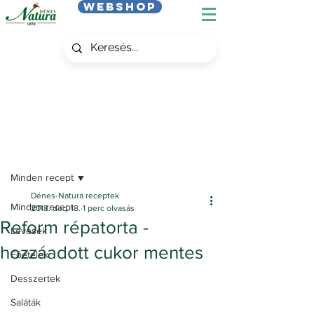
Webshop
Bejegyzés
Minden recept
Dénes-Natura receptek
Minden recept
2018. dec. 18.
1 perc olvasás
Reform répatorta -
Levesek
hozzáadott cukor mentes
Főételek
Desszertek
Saláták