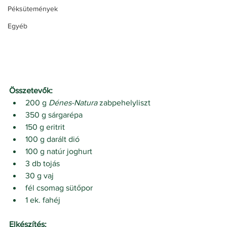
Péksütemények
Egyéb
Összetevők:
200 g 
Dénes-Natura 
zabpehelyliszt
350 g sárgarépa
150 g eritrit
100 g darált dió
100 g natúr joghurt
3 db tojás
30 g vaj
fél csomag sütőpor
1 ek. fahéj
Elkészítés: