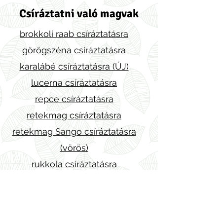
Csíráztatni való magvak
brokkoli raab csíráztatásra
görögszéna csíráztatásra
karalábé csíráztatásra (ÚJ)
lucerna csíráztatásra
repce csíráztatásra
retekmag csíráztatásra
retekmag Sango csíráztatásra
(vörös)
rukkola csíráztatásra
vöröshere csíráztatásra
vöröskáposzta csíráztatásra
Megosztás