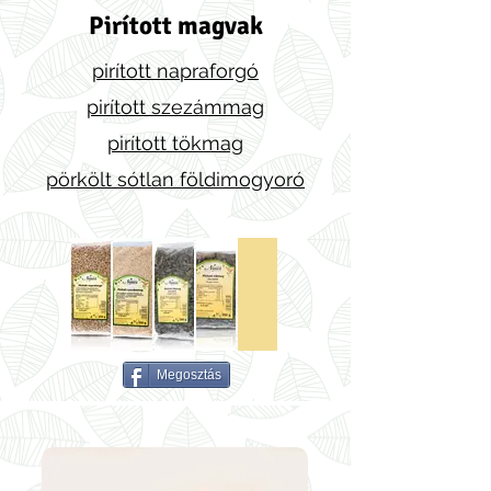
Pirított magvak
pirított napraforgó
pirított szezámmag
pirított tökmag
pörkölt sótlan földimogyoró
Megosztás