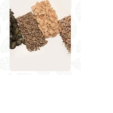
Magvak
amarant
hántolt napraforgó
hántolt zab