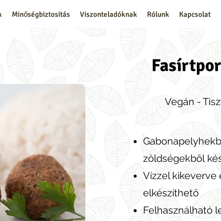
k
Minőségbiztosítás
Viszonteladóknak
Rólunk
Kapcsolat
Fasírtpo
Vegán - Tis
Gabonapelyhekből
zöldségekből ké
Vízzel kikeverve
elkészíthető
Felhasználható l