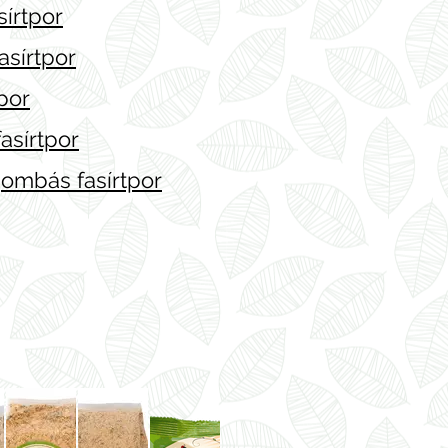
sírtpor
asírtpor
por
asírtpor
ombás fasírtpor