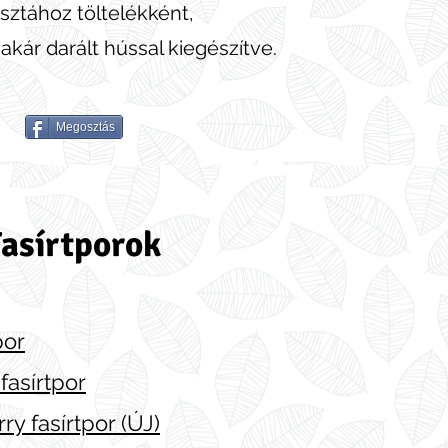
sztához töltelékként,
kár darált hússal kiegészítve.
Megosztás
asírtporok
por
fasírtpor
ry fasírtpor (ÚJ)