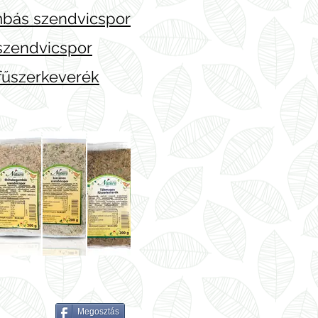
bás szendvicspor
szendvicspor
űszerkeverék
Megosztás