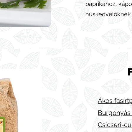
paprikához, kápo
húskedvelőknek a
F
Ákos fasírt
Burgonyás 
Csicseri-cur