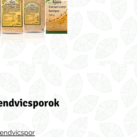
endvicsporok
zendvicspor