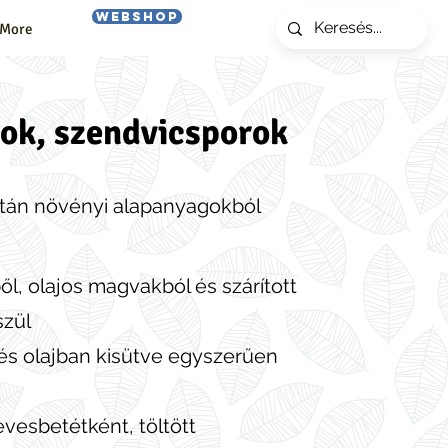
Webshop
More
rok, szendvicsporok
ztán növényi alapanyagokból
, olajos magvakból és szárított
szül
 és olajban kisütve egyszerűen
evesbetétként, töltött