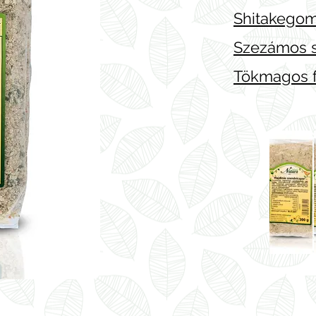
Shitakegom
Szezámos 
Tökmagos f