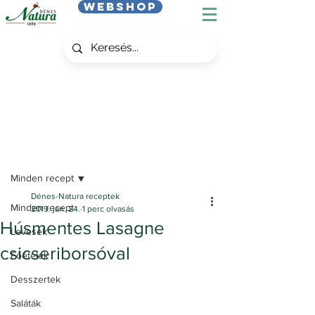
Webshop
Bejegyzés
Minden recept
Dénes-Natura receptek
Minden recept
2019. jan. 24.
1 perc olvasás
Húsmentes Lasagne
Levesek
csicseriborsóval
Főételek
Desszertek
Saláták