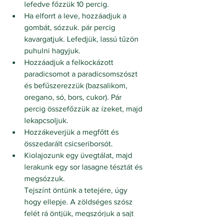
lefedve főzzük 10 percig. 
Ha elforrt a leve, hozzáadjuk a 
gombát, sózzuk. pár percig 
kavargatjuk. Lefedjük, lassú tűzön 
puhulni hagyjuk. 
Hozzáadjuk a felkockázott 
paradicsomot a paradicsomszószt 
és befűszerezzük (bazsalikom, 
oregano, só, bors, cukor). Pár 
percig összefőzzük az ízeket, majd 
lekapcsoljuk.
Hozzákeverjük a megfőtt és 
összedarált csicseriborsót.
Kiolajozunk egy üvegtálat, majd 
lerakunk egy sor lasagne tésztát és 
megsózzuk.
Tejszínt öntünk a tetejére, úgy 
hogy ellepje. A zöldséges szósz 
felét rá öntjük, megszórjuk a sajt 