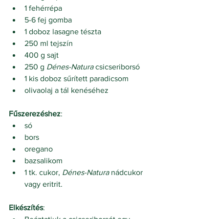
1 fehérrépa
5-6 fej gomba
1 doboz lasagne tészta
250 ml tejszín
400 g sajt
250 g 
Dénes-Natura 
csicseriborsó
1 kis doboz sűrített paradicsom
olivaolaj a tál kenéséhez
Fűszerezéshez
:
só
bors
oregano
bazsalikom
1 tk. cukor, 
Dénes-Natura 
nádcukor 
vagy eritrit.
Elkészítés
: