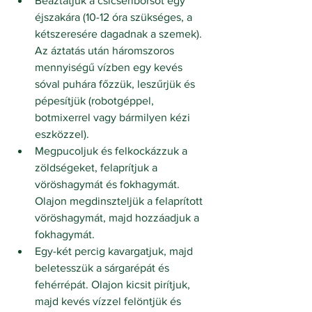
Beáztatjuk a csicseriborsót egy 
éjszakára (10-12 óra szükséges, a 
kétszeresére dagadnak a szemek). 
Az áztatás után háromszoros 
mennyiségű vízben egy kevés 
sóval puhára főzzük, leszűrjük és 
pépesítjük (robotgéppel, 
botmixerrel vagy bármilyen kézi 
eszközzel).
Megpucoljuk és felkockázzuk a 
zöldségeket, felaprítjuk a 
vöröshagymát és fokhagymát. 
Olajon megdinszteljük a felaprított 
vöröshagymát, majd hozzáadjuk a 
fokhagymát. 
Egy-két percig kavargatjuk, majd 
beletesszük a sárgarépát és 
fehérrépát. Olajon kicsit pirítjuk, 
majd kevés vízzel felöntjük és 