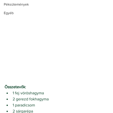
Péksütemények
Egyéb
Összetevők
:
1 fej vöröshagyma
2 gerezd fokhagyma
1 paradicsom
2 sárgarépa