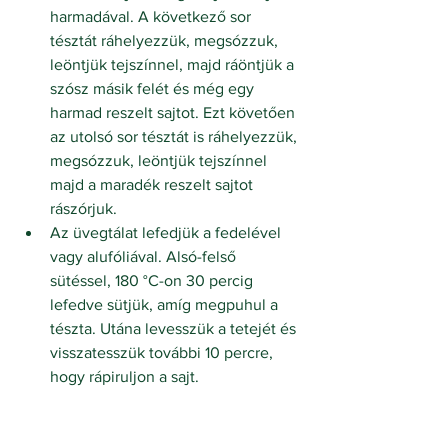
harmadával. A következő sor 
tésztát ráhelyezzük, megsózzuk, 
leöntjük tejszínnel, majd ráöntjük a 
szósz másik felét és még egy 
harmad reszelt sajtot. Ezt követően 
az utolsó sor tésztát is ráhelyezzük, 
megsózzuk, leöntjük tejszínnel 
majd a maradék reszelt sajtot 
rászórjuk.
Az üvegtálat lefedjük a fedelével 
vagy alufóliával. Alsó-felső 
sütéssel, 180 °C-on 30 percig 
lefedve sütjük, amíg megpuhul a 
tészta. Utána levesszük a tetejét és 
visszatesszük további 10 percre, 
hogy rápiruljon a sajt.