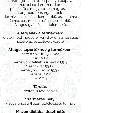
napraforgó, kandírozott papaya (papaya,
cukor, antioxidáns:
kén-dioxid
),
pörkölt
földimogyoró
, lenmag, aszalt
sárgabarack (sárgabarack,
dextróz, antioxidáns:
kén-dioxid
), aszalt alma
(alma, cukor, antioxidáns:
kén-dioxid
).
Átlagos gyümölcstartalom: 25%
Allergének a termékben:
glutén, földimogyoró, kén-dioxid (aláhúzással
jelölve az összetevők között)
Átlagos tápérték 100 g termékben:
Energia 1622 kJ (388 kcal)
Zsír 10,3 g
-amelyből telített zsírsavak 1,5 g
Szénhidrát 59,1 g
-amelyből cukrok 19,9 g
Fehérje 11,0 g
Só 0,2 g
Tárolás:
száraz, hűvös helyen
Származási hely:
Magyarország (hazai feldolgozású termék)
Milyen diétába illeszthető: