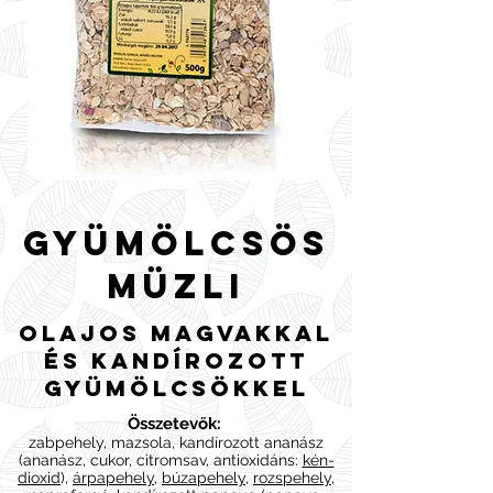
Gyümölcsös
müzli
olajos magvakkal
és kandírozott
gyümölcsökkel
Összetevők:
zabpehely, mazsola, kandírozott ananász
(ananász, cukor, citromsav, antioxidáns:
kén-
dioxid
),
árpapehely
,
búzapehely
,
rozspehely
,