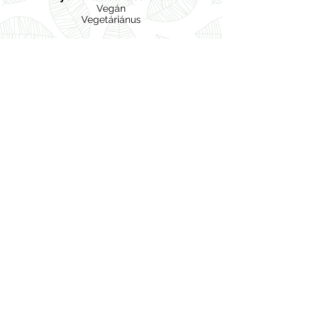
Vegán
Vegetáriánus
Vissza
Elérhető kiszerelések:
500 g
1000 g
5 kg
Dénes-Natura Kft
info@denes-natura.hu
Adatkezelési tájékoztató
Tel: +3672511655
Pécs, Magyarország
©2018 by Dénes-Natura Kft.
Hírlevél feliratkozás